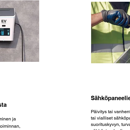
Sähköpaneelie
sta
Päivitys tai vanhe
tai vialliset sähkö
minen ja
suorituskyvyn, turv
toiminnan,