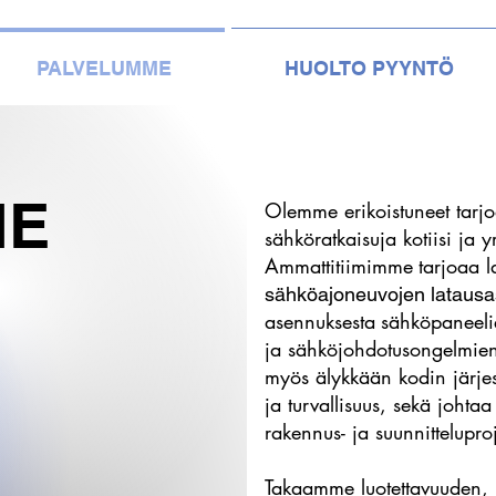
PALVELUMME
HUOLTO PYYNTÖ
ME
Olemme erikoistuneet tarj
sähköratkaisuja kotiisi ja yr
Ammattitiimimme
tarjoaa l
sähköajoneuvojen latausa
asennuksesta
sähköpaneeli
ja sähköjohdotusongelmien
myös älykkään kodin järjes
ja turvallisuus, sekä johta
rakennus- ja suunnittelupro
Takaamme luotettavuuden, i