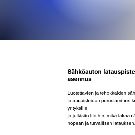
Sähköauton latauspist
asennus
Luotettavien ja tehokkaiden sä
latauspisteiden perustaminen ko
yrityksille,
ja julkisiin tiloihin, mikä takaa
nopean ja turvallisen latauksen