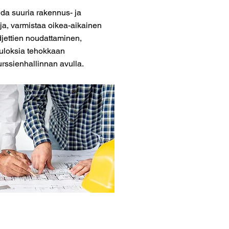
ida suuria rakennus- ja
eja, varmistaa oikea-aikainen
jettien noudattaminen,
tuloksia tehokkaan
urssienhallinnan avulla.