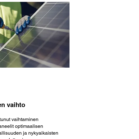
n vaihto
ntunut vaihtaminen
paneelit optimaalisen
allisuuden ja nykyaikaisten