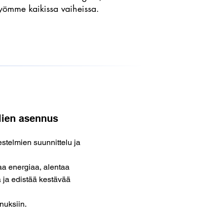
 työmme kaikissa vaiheissa.
lien asennus
stelmien suunnittelu ja
aa energiaa, alentaa
 ja edistää kestävää
nuksiin.