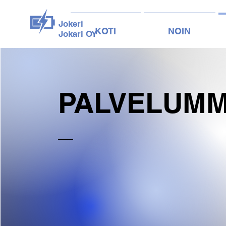
Jokeri
KOTI
NOIN
Jokari OY
PALVELUM