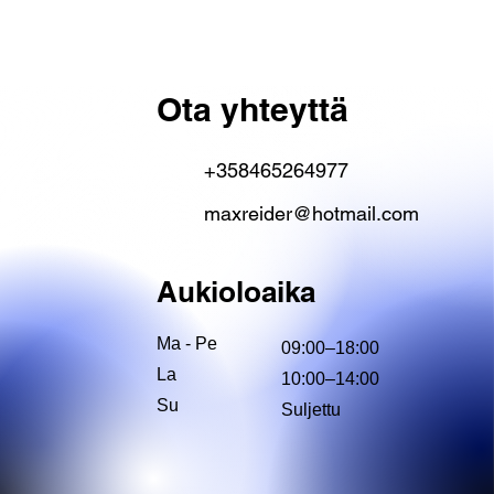
Ota yhteyttä
+358465264977
maxreider@hotmail.com
Aukioloaika
Ma - Pe
09:00–18:00
La
10:00–14:00
Su
Suljettu