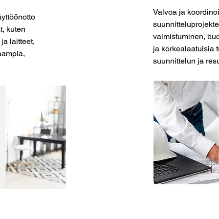
Valvoa ja koordino
yttöönotto
suunnitteluprojekt
t, kuten
valmistuminen, bud
ja laitteet,
ja korkealaatuisia 
aampia,
suunnittelun ja res