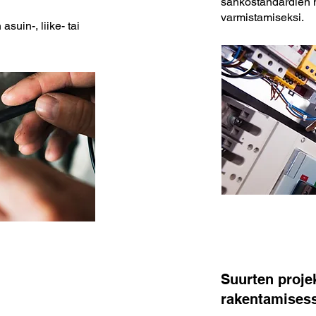
sähköstandardien 
varmistamiseksi.
suin-, liike- tai
Suurten projek
rakentamisess