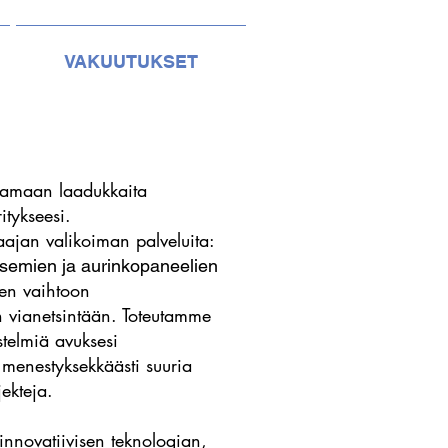
VAKUUTUKSET
oamaan laadukkaita
itykseesi.
aajan valikoiman palveluita:
semien ja aurinkopaneelien
en vaihtoon
 vianetsintään. Toteutamme
telmiä avuksesi
a menestyksekkäästi suuria
jekteja.
nnovatiivisen teknologian,