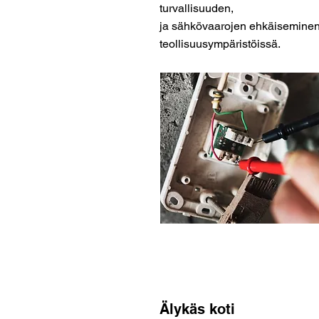
turvallisuuden,
ja sähkövaarojen ehkäiseminen a
teollisuusympäristöissä.
Älykäs koti