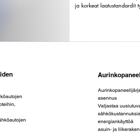
ja korkeat laatustandardit
eiden
Aurinkopanee
Aurinkopaneelijärje
hköautojen
asennus
teihin,
Valjastaa uusiutuv
sähkökustannuksia
 sähköautojen
energiankäyttöä
.
asuin- ja liikeraken